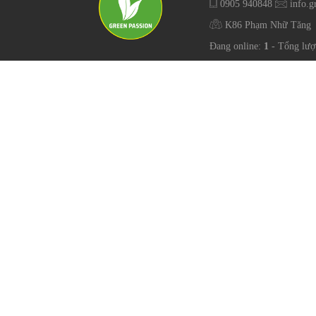
0905 940848
info.g
K86 Phạm Nhữ Tăng
Đang online:
1
- Tổng lượ