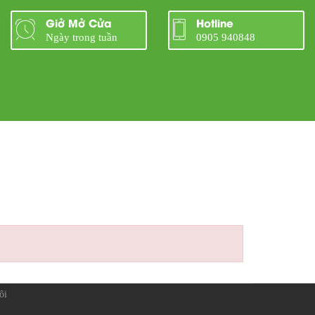
Giở Mở Cửa
Hotline
Ngày trong tuần
0905 940848
ôi