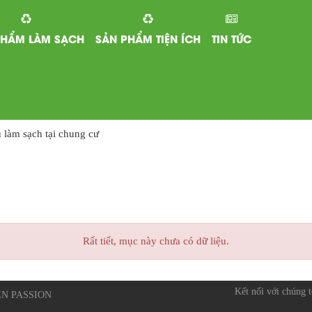
PHẨM LÀM SẠCH
SẢN PHẨM TIỆN ÍCH
TIN TỨC
 làm sạch tại chung cư
Rất tiết, mục này chưa có dữ liệu.
Kết nối với chúng t
EEN PASSION