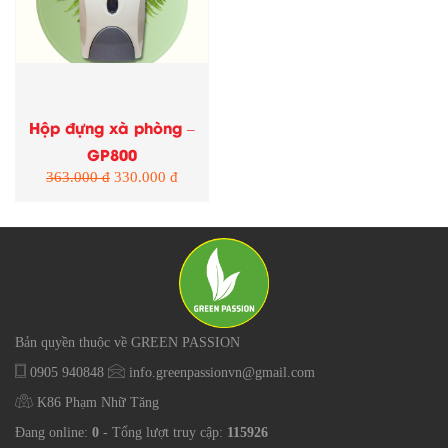
Hộp đựng xà phòng –
GP800
363.000 đ
330.000 đ
Bản quyền thuộc về GREEN PASSION
0905 940848
info.greenpassionvn@gmail.com
K86 Phạm Nhữ Tăng
Đang online:
0
- Tổng lượt truy cập:
115926