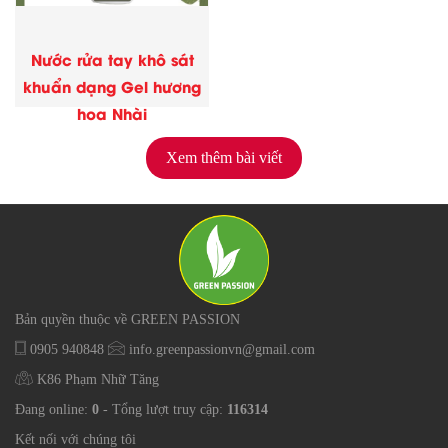
Nước rửa tay khô sát
khuẩn dạng Gel hương
hoa Nhài
Xem thêm bài viết
Bản quyền thuộc về GREEN PASSION
0905 940848
info.greenpassionvn@gmail.com
K86 Phạm Nhữ Tăng
Đang online:
0
- Tổng lượt truy cập:
116314
Kết nối với chúng tôi