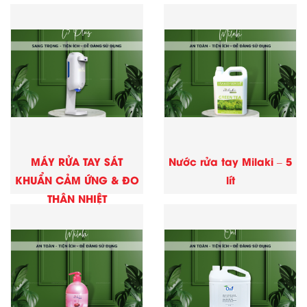
MÁY RỬA TAY SÁT
Nước rửa tay Milaki – 5
KHUẨN CẢM ỨNG & ĐO
lít
THÂN NHIỆT