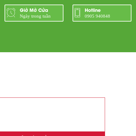
Giở Mở Cửa
Hotline
Ngày trong tuần
0905 940848