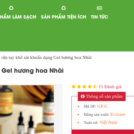
PHẨM LÀM SẠCH
SẢN PHẨM TIỆN ÍCH
TIN TỨC
 rửa tay khô sát khuẩn dạng Gel hương hoa Nhài
g Gel hương hoa Nhài
15 Đánh giá
Thông số sản phẩm
GP-G
Mã SP:
Ecocare
Hãng sản xuất:
Việt Nam
Xuất xứ: