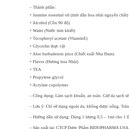
– Thành phần:
+ Jasmine essential oil (tinh dầu hoa nhài nguyên chất)
+ Alcohol (Cồn 90 độ)
+ Water (Nước tinh khiết)
+ Tocopheryl acetate (VitaminE)
+ Glycerlin thực vật
+ Aloe barbadensis juice (Chiết xuất Nha Đam)
+ Flavor (Hương hoa Nhài)
+ TEA
+ Propylene glycol
+ Acrylate copolymer
– Công dụng: Làm sạch khuẩn, an toàn. Giữ da sạch sẽ
– Lưu ý: Chỉ sử dụng ngoài da, không được uống. Trán
– Hướng dẫn sử dụng: Dùng 1 lượng 0,5 – 1ml cho 1 lần
– Sản xuất tại: CTCP Dược Phẩm BIDOPHARMA USA,