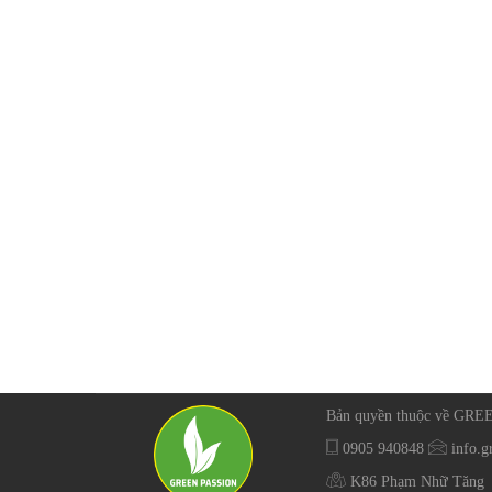
Bản quyền thuộc về GR
0905 940848
info.g
K86 Phạm Nhữ Tăng