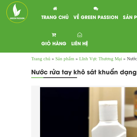
TRANG CHỦ
VỀ GREEN PASSION
SẢN 
GIỎ HÀNG
LIÊN HỆ
Trang chủ
»
Sản phẩm
»
Lĩnh Vực Thương Mại
»
Nước
Nước rửa tay khô sát khuẩn dạn