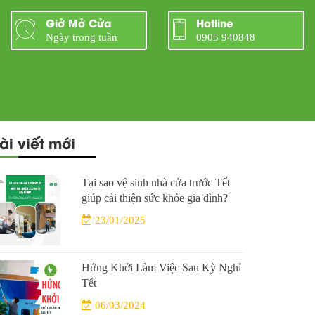
Giở Mở Cửa
Hotline
Ngày trong tuần
0905 940848
ài viết mới
Tại sao vệ sinh nhà cửa trước Tết
giúp cải thiện sức khỏe gia đình?
23/01/2025
Hứng Khởi Làm Việc Sau Kỳ Nghỉ
Tết
06/03/2024