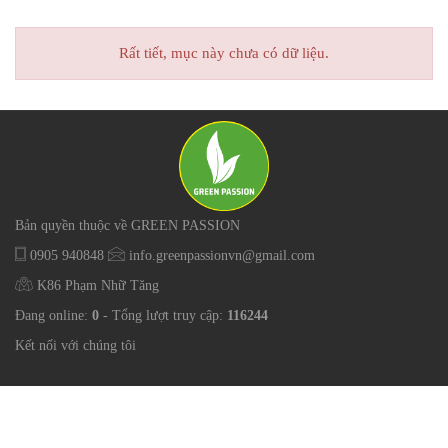
Rất tiết, mục này chưa có dữ liệu.
Bản quyền thuộc về GREEN PASSION
0905 940848
info.greenpassionvn@gmail.com
K86 Phạm Nhữ Tăng
Đang online:
0
- Tổng lượt truy cập:
116244
Kết nối với chúng tôi