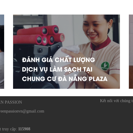
ĐÁNH GIÁ CHẤT LƯỢNG
DỊCH VỤ LÀM SẠCH TẠI
CHUNG CƯ ĐÀ NẴNG PLAZA
Kết nối với chúng t
EEN PASSION
reenpassionvn@gmail.com
t truy cập:
115908