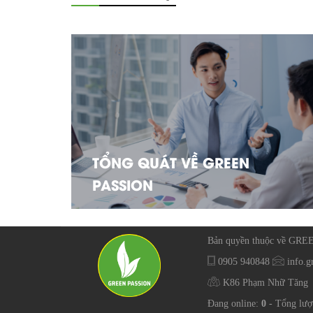
TỔNG QUÁT VỀ GREEN
PASSION
Bản quyền thuộc về GR
0905 940848
info.g
K86 Phạm Nhữ Tăng
Đang online:
0
- Tổng lượ