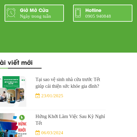
Giở Mở Cửa
Hotline
Ngày trong tuần
0905 940848
ài viết mới
Tại sao vệ sinh nhà cửa trước Tết
giúp cải thiện sức khỏe gia đình?
23/01/2025
Hứng Khởi Làm Việc Sau Kỳ Nghỉ
Tết
06/03/2024